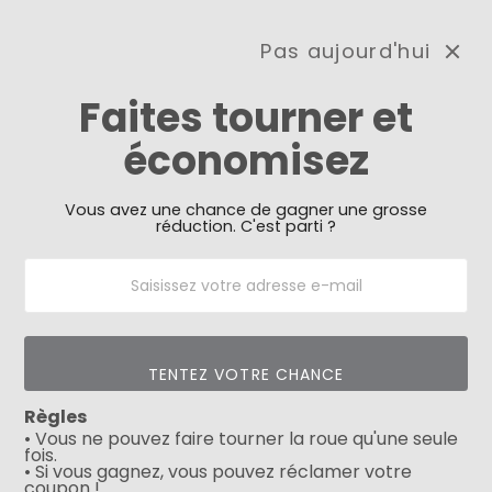
Pas aujourd'hui
0
Faites tourner et
économisez
Need Prayer?
Send us your prayer need
and we will be praying for
you 🙏
Vous avez une chance de gagner une grosse
réduction. C'est parti ?
Filtre
TENTEZ VOTRE CHANCE
Règles
• Vous ne pouvez faire tourner la roue qu'une seule
fois.
• Si vous gagnez, vous pouvez réclamer votre
coupon !