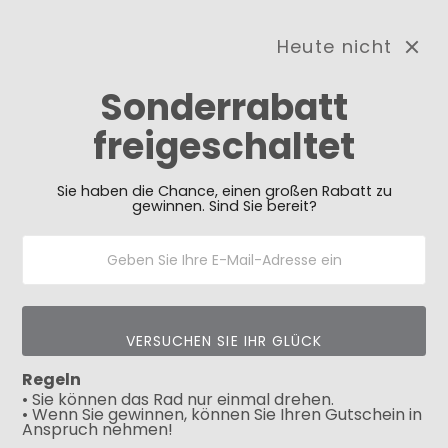
Heute nicht
0
Sonderrabatt
freigeschaltet
Need Prayer?
Send us your prayer need
and we will be praying for
you 🙏
Sie haben die Chance, einen großen Rabatt zu
gewinnen. Sind Sie bereit?
Filter
VERSUCHEN SIE IHR GLÜCK
Regeln
• Sie können das Rad nur einmal drehen.
• Wenn Sie gewinnen, können Sie Ihren Gutschein in
Anspruch nehmen!