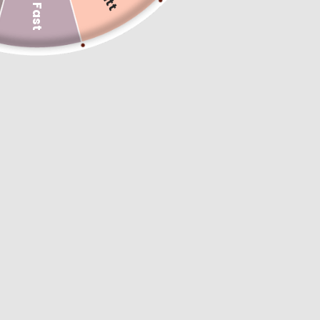
Fast
Saints Collection
Like mother Mary and St. Peter, you are called to be
a Saint!
SHOP NOW